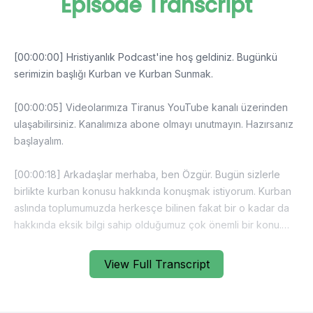
Episode Transcript
[00:00:00] Hristiyanlık Podcast'ine hoş geldiniz. Bugünkü
serimizin başlığı Kurban ve Kurban Sunmak.
[00:00:05] Videolarımıza Tiranus YouTube kanalı üzerinden
ulaşabilirsiniz. Kanalımıza abone olmayı unutmayın. Hazırsanız
başlayalım.
[00:00:18] Arkadaşlar merhaba, ben Özgür. Bugün sizlerle
birlikte kurban konusu hakkında konuşmak istiyorum. Kurban
aslında toplumumuzda herkesçe bilinen fakat bir o kadar da
hakkında eksik bilgi sahip olduğumuz çok önemli bir konu.
Kurban yalnızca yılın belli dönemlerinde Tanrı'ya sunulan
hayvanlardan ibaret midir? Yoksa bu kavramın altında yatan
View Full Transcript
çok daha derin bir köken ve çıkarılacak mühim dersler mi var?
İnsanlık tarihinin büyük bir kısmında kurban sunma eylemi
tanrılara, ruhlara veya doğa güçlerine olan bağlılık ve