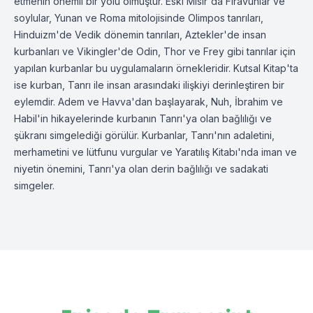
etmenin önemli bir yolu olmuştur. Eski Mısır'da Firavunlar ve
soylular, Yunan ve Roma mitolojisinde Olimpos tanrıları,
Hinduizm'de Vedik dönemin tanrıları, Aztekler'de insan
kurbanları ve Vikingler'de Odin, Thor ve Frey gibi tanrılar için
yapılan kurbanlar bu uygulamaların örnekleridir. Kutsal Kitap'ta
ise kurban, Tanrı ile insan arasındaki ilişkiyi derinleştiren bir
eylemdir. Adem ve Havva'dan başlayarak, Nuh, İbrahim ve
Habil'in hikayelerinde kurbanın Tanrı'ya olan bağlılığı ve
şükranı simgelediği görülür. Kurbanlar, Tanrı'nın adaletini,
merhametini ve lütfunu vurgular ve Yaratılış Kitabı'nda iman ve
niyetin önemini, Tanrı'ya olan derin bağlılığı ve sadakati
simgeler.