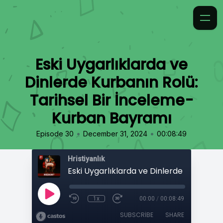
Eski Uygarlıklarda ve
Dinlerde Kurbanın Rolü:
Tarihsel Bir İnceleme-
Kurban Bayramı
•
•
Episode 30
December 31, 2024
00:08:49
Hristiyanlık
1x
00:00
/
00:08:49
SUBSCRIBE
SHARE